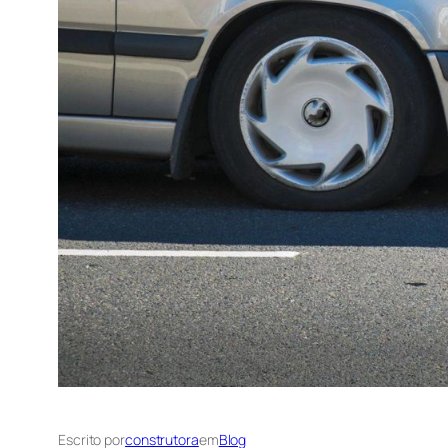
Escrito por
construtora
em
Blog