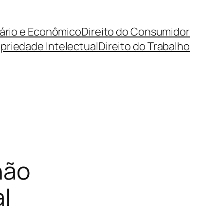
cário e Econômico
Direito do Consumidor
priedade Intelectual
Direito do Trabalho
não
l