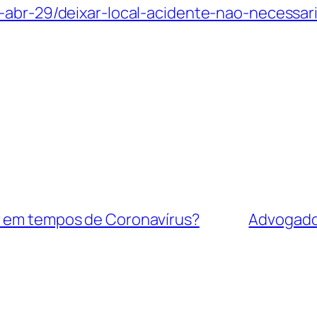
1-abr-29/deixar-local-acidente-nao-necessa
r em tempos de Coronavírus?
Advogado 