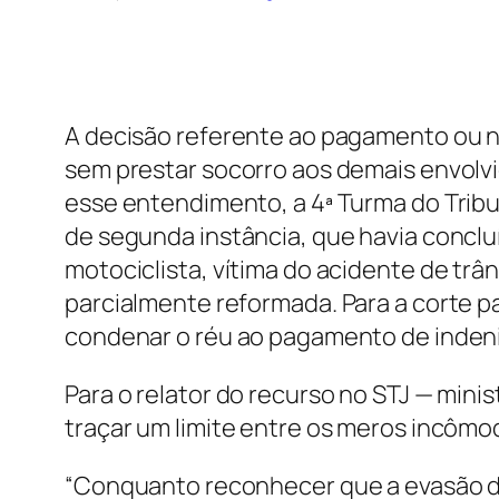
A decisão referente ao pagamento ou nã
sem prestar socorro aos demais envolvi
esse entendimento, a 4ª Turma do Tribu
de segunda instância, que havia conclu
motociclista, vítima do acidente de trân
parcialmente reformada. Para a corte pa
condenar o réu ao pagamento de indeni
Para o relator do recurso no STJ — mini
traçar um limite entre os meros incômo
“Conquanto reconhecer que a evasão do r