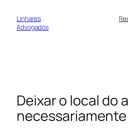
Pular
para
Linhares
Re
o
Advogados
conteúdo
Deixar o local do 
necessariamente 