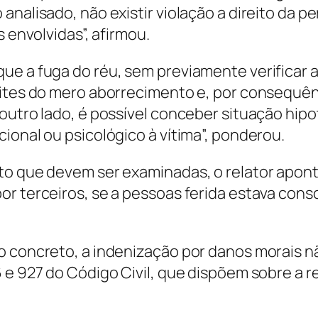
nalisado, não existir violação a direito da pe
s envolvidas”, afirmou.
ue a fuga do réu, sem previamente verificar 
imites do mero aborrecimento e, por consequê
outro lado, é possível conceber situação hipo
ional ou psicológico à vítima”, ponderou.
to que devem ser examinadas, o relator apon
r terceiros, se a pessoas ferida estava consc
 concreto, a indenização por danos morais não 
 e 927 do Código Civil, que dispõem sobre a re