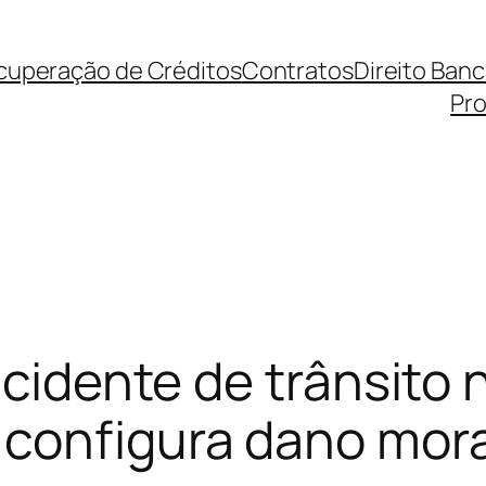
cuperação de Créditos
Contratos
Direito Ban
Pro
acidente de trânsito 
configura dano mora