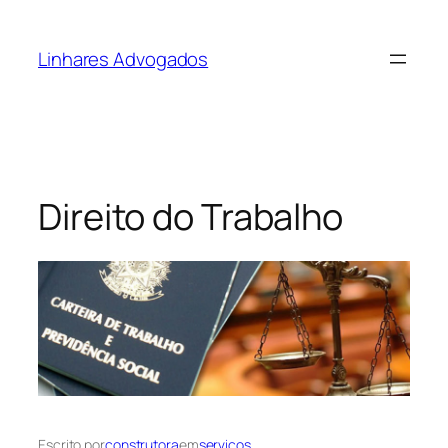
Pular
para
Linhares Advogados
o
conteúdo
Direito do Trabalho
Escrito por
construtora
em
servicos