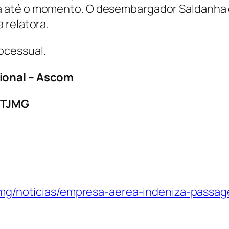
 até o momento. O desembargador Saldanha d
 relatora.
ocessual.
ional – Ascom
– TJMG
-tjmg/noticias/empresa-aerea-indeniza-passa