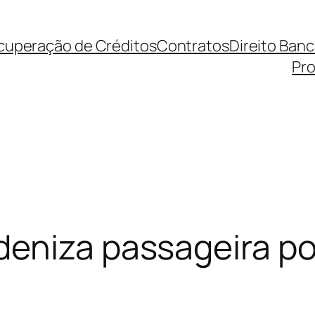
cuperação de Créditos
Contratos
Direito Ban
Pro
eniza passageira po