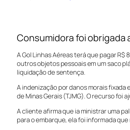
Consumidora foi obrigada 
A Gol Linhas Aéreas terá que pagar R$ 8
outros objetos pessoais em um saco plá
liquidação de sentença.
A indenização por danos morais fixada em
de Minas Gerais (TJMG). O recurso foi a
A cliente afirma que ia ministrar uma
para o embarque, ela foi informada qu