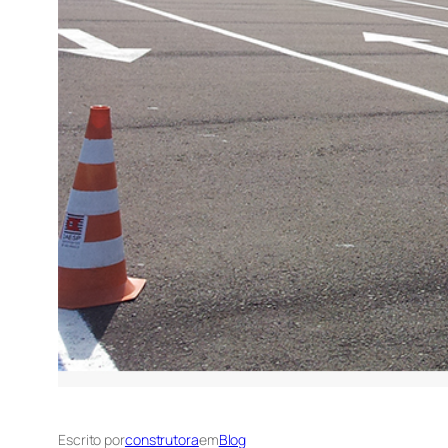
Escrito por
construtora
em
Blog