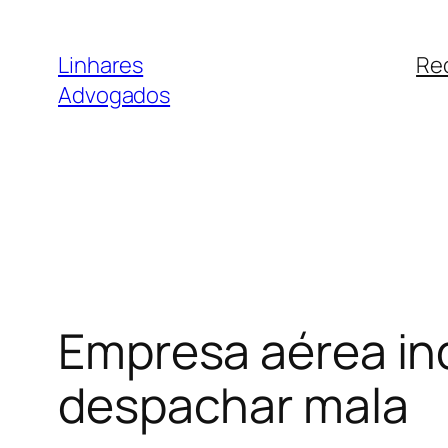
Pular
para
Linhares
Re
o
Advogados
conteúdo
Empresa aérea ind
despachar mala