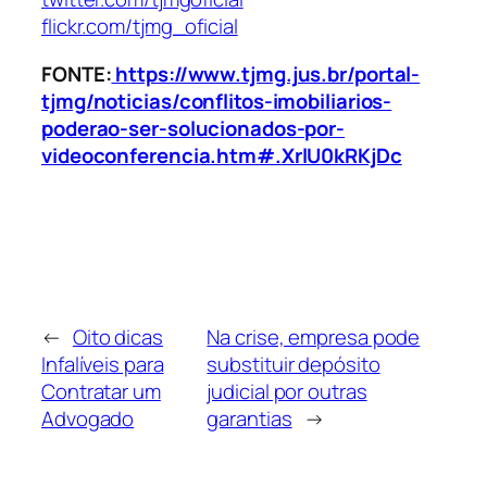
flickr.com/tjmg_oficial
FONTE:
https://www.tjmg.jus.br/portal-
tjmg/noticias/conflitos-imobiliarios-
poderao-ser-solucionados-por-
videoconferencia.htm#.XrlU0kRKjDc
←
Oito dicas
Na crise, empresa pode
Infalíveis para
substituir depósito
Contratar um
judicial por outras
Advogado
garantias
→