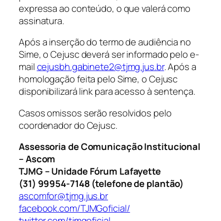
expressa ao conteúdo, o que valerá como
assinatura.
Após a inserção do termo de audiência no
Sime, o Cejusc deverá ser informado pelo
e-
mail
cejusbh.gabinete2@tjmg.jus.br
. Após a
homologação feita pelo Sime, o Cejusc
disponibilizará
link
para acesso à sentença.
Casos omissos serão resolvidos pelo
coordenador do Cejusc.
Assessoria de Comunicação Institucional
– Ascom
TJMG – Unidade Fórum Lafayette
(31) 99954-7148 (telefone de plantão)
ascomfor@tjmg.jus.br
facebook.com/TJMGoficial/
twitter.com/tjmgoficial