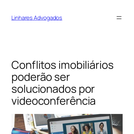
Pular
para
Linhares Advogados
o
conteúdo
Conflitos imobiliários
poderão ser
solucionados por
videoconferência