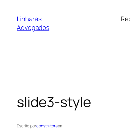
Pular
para
Linhares
Re
o
Advogados
conteúdo
slide3-style
Escrito por
construtora
em