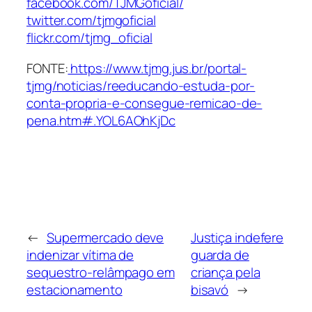
facebook.com/TJMGoficial/
twitter.com/tjmgoficial
flickr.com/tjmg_oficial
FONTE:
https://www.tjmg.jus.br/portal-
tjmg/noticias/reeducando-estuda-por-
conta-propria-e-consegue-remicao-de-
pena.htm#.YOL6AOhKjDc
←
Supermercado deve
Justiça indefere
indenizar vítima de
guarda de
sequestro-relâmpago em
criança pela
estacionamento
bisavó
→