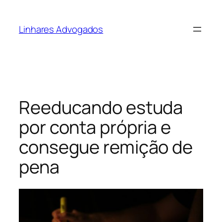
Pular
para
Linhares Advogados
o
conteúdo
Reeducando estuda
por conta própria e
consegue remição de
pena