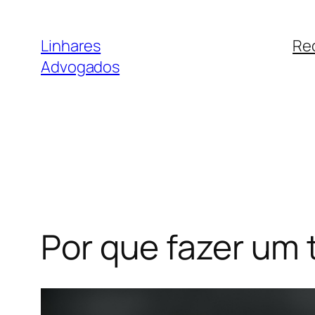
Pular
para
Linhares
Re
o
Advogados
conteúdo
Por que fazer um