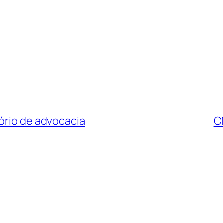
ório de advocacia
C