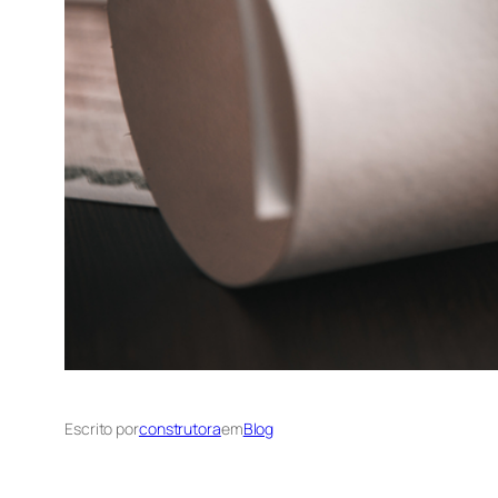
Escrito por
construtora
em
Blog