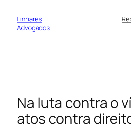
Pular
para
Linhares
Re
o
Advogados
conteúdo
Na luta contra o 
atos contra dire