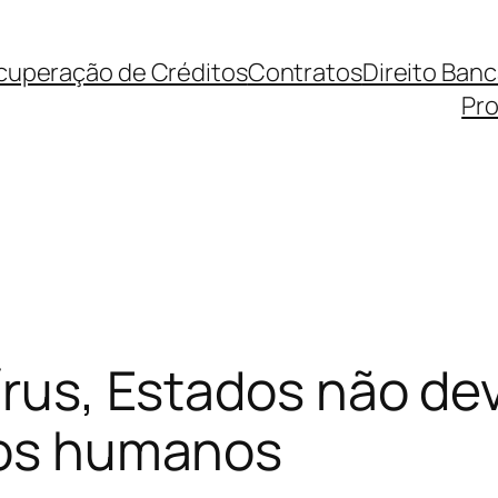
cuperação de Créditos
Contratos
Direito Ban
Pro
vírus, Estados não d
itos humanos