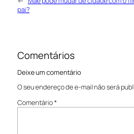
←
Mãe pode mudar de cidade com o fi
pai?
Comentários
Deixe um comentário
O seu endereço de e-mail não será publ
Comentário
*