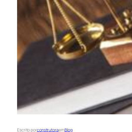
Escrito por
construtora
em
Blog