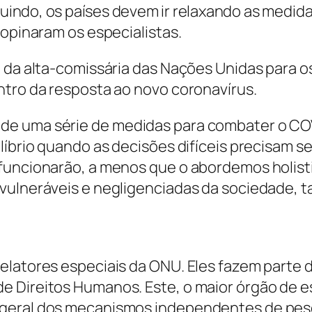
nuindo, os países devem ir relaxando as medid
 opinaram os especialistas.
o da alta-comissária das Nações Unidas para o
ntro da resposta ao novo coronavírus.
de uma série de medidas para combater o CO
ilíbrio quando as decisões difíceis precisam 
funcionarão, a menos que o abordemos holist
 vulneráveis e negligenciadas da sociedade,
relatores especiais da ONU. Eles fazem parte
e Direitos Humanos. Este, o maior órgão de 
 geral dos mecanismos independentes de pes