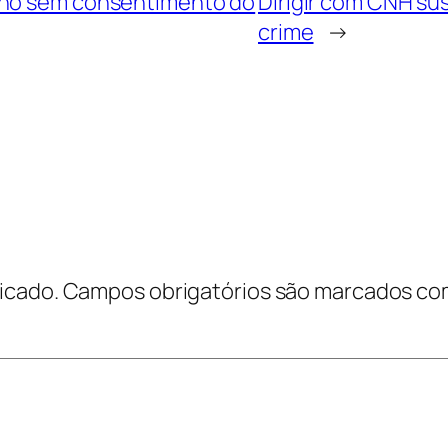
lho sem consentimento do
Dirigir com CNH su
crime
→
icado.
Campos obrigatórios são marcados c