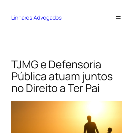
Pular
para
Linhares Advogados
o
conteúdo
TJMG e Defensoria
Pública atuam juntos
no Direito a Ter Pai