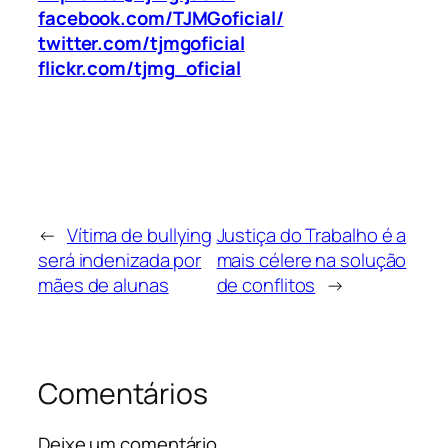
facebook.com/TJMGoficial/
twitter.com/tjmgoficial
flickr.com/tjmg_oficial
←
Vítima de bullying
Justiça do Trabalho é a
será indenizada por
mais célere na solução
mães de alunas
de conflitos
→
Comentários
Deixe um comentário