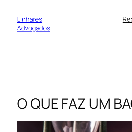
Pular
para
Linhares
Re
o
Advogados
conteúdo
O QUE FAZ UM BA