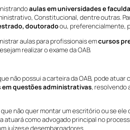
inistrando
aulas em universidades e faculd
inistrativo, Constitucional, dentre outras. Par
strado, doutorado
ou, preferencialmente, 
nistrar aulas para profissionais em
cursos pr
sejam realizar o exame da OAB.
 que não possui a carteira da OAB, pode atua
 em questões administrativas
, resolvendo
 que não quer montar um escritório ou se ele
a atuará como advogado principal no proces
om juízes e desembargadores.