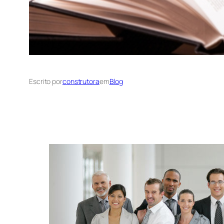
Escrito por
construtora
em
Blog