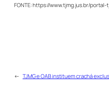
FONTE: https://www.tjmg.jus.br/portal
←
TJMG e OAB instituem crachá exclu