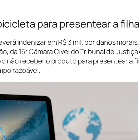
icleta para presentear a filha
everá indenizar em R$ 3 mil, por danos morai
são, da 15ª Câmara Cível do Tribunal de Justiç
o não receber o produto para presentear a f
mpo razoável.