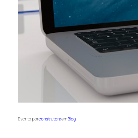
Escrito por
construtora
em
Blog