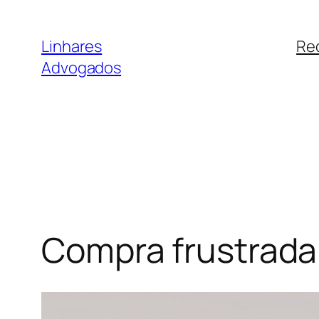
Pular
para
Linhares
Re
o
Advogados
conteúdo
Compra frustrada 