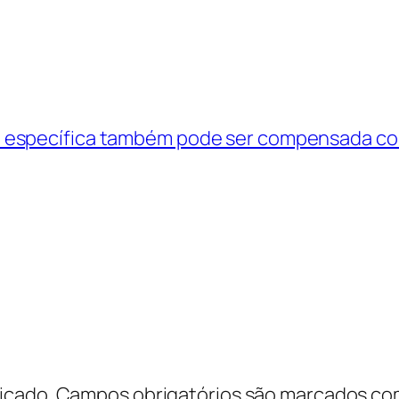
a específica também pode ser compensada co
icado.
Campos obrigatórios são marcados c