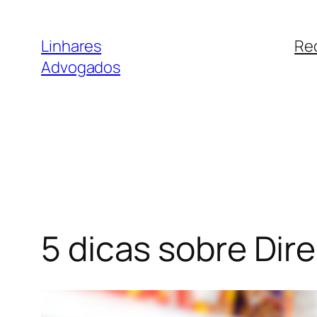
Pular
para
Linhares
Re
o
Advogados
conteúdo
5 dicas sobre Dir