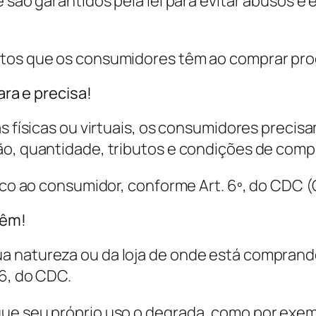
e são garantidos pela lei para evitar abusos e
itos que os consumidores têm ao comprar prod
ara e precisa!
as físicas ou virtuais, os consumidores preci
ão, quantidade, tributos e condições de comp
ásico ao consumidor, conforme Art. 6º, do CDC
têm!
a natureza ou da loja de onde está comprand
26, do CDC.
e seu próprio uso o degrada, como por exempl