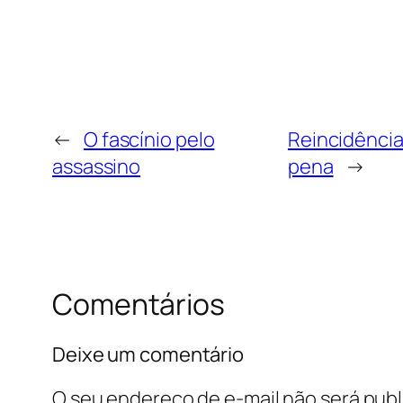
←
O fascínio pelo
Reincidênci
assassino
pena
→
Comentários
Deixe um comentário
O seu endereço de e-mail não será publ