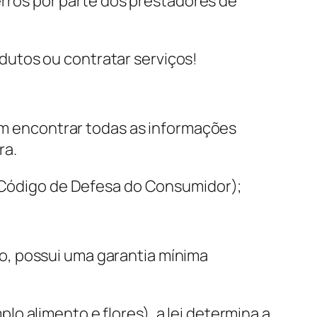
 erros por parte dos prestadores de
utos ou contratar serviços!
sam encontrar todas as informações
ra.
 (Código de Defesa do Consumidor);
o, possui uma garantia mínima
o alimento e flores), a lei determina a