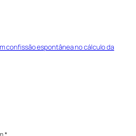
m confissão espontânea no cálculo da
om
*