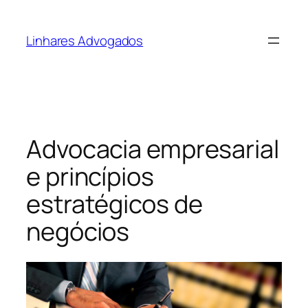
Pular
para
Linhares Advogados
o
conteúdo
Advocacia empresarial
e princípios
estratégicos de
negócios