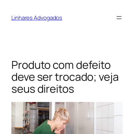
Pular
para
Linhares Advogados
o
conteúdo
Produto com defeito
deve ser trocado; veja
seus direitos