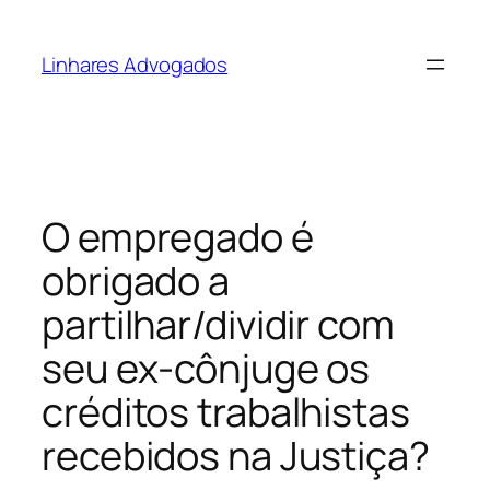
Pular
para
Linhares Advogados
o
conteúdo
O empregado é
obrigado a
partilhar/dividir com
seu ex-cônjuge os
créditos trabalhistas
recebidos na Justiça?