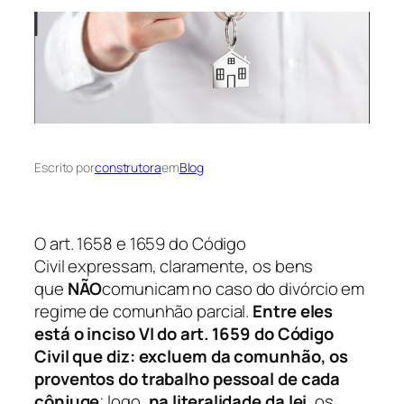
Escrito por
construtora
em
Blog
O art. 1658 e 1659 do Código
Civil expressam, claramente, os bens
que
NÃO
comunicam no caso do divórcio em
regime de comunhão parcial.
Entre eles
está o inciso VI do art. 1659 do Código
Civil que diz: excluem da comunhão, os
proventos do trabalho pessoal de cada
cônjuge
; logo,
na literalidade da lei
, os